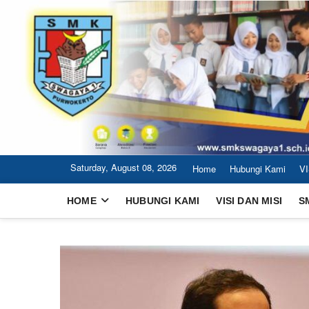
Skip
to
content
Saturday, August 08, 2026
Home
Hubungi Kami
VI
HOME
HUBUNGI KAMI
VISI DAN MISI
S