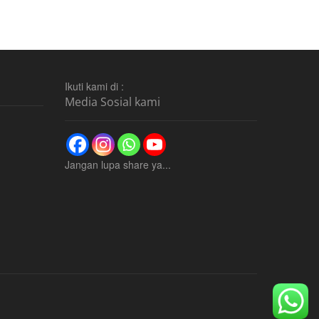
Ikuti kami di :
Media Sosial kami
Jangan lupa share ya...