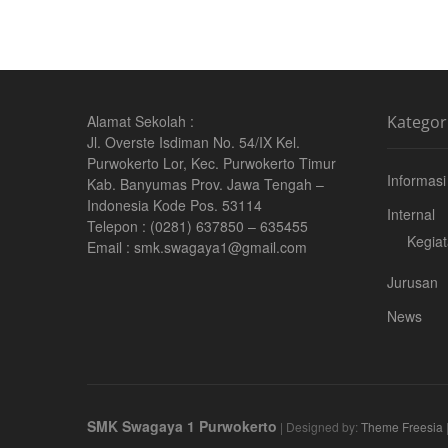
Alamat Sekolah :
Kategor
Jl. Overste Isdiman No. 54/IX Kel.
Purwokerto Lor, Kec. Purwokerto Timur
Informasi
Kab. Banyumas Prov. Jawa Tengah –
Indonesia Kode Pos. 53114
Internal
Telepon : (0281) 637850 – 635455
Kegia
Email : smk.swagaya1@gmail.com
Jurusan
News
SMK Swagaya 1 Purwokerto
| Designed by:
Theme Freesia