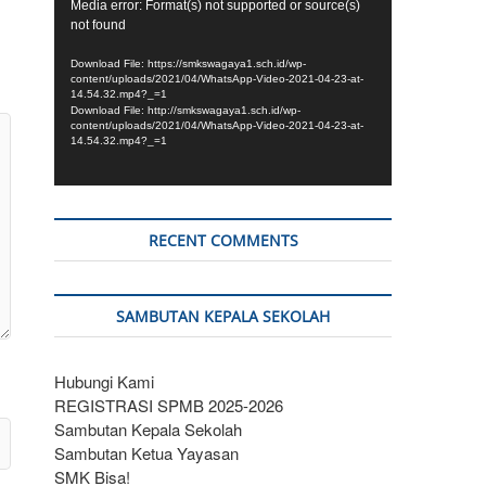
Video
Media error: Format(s) not supported or source(s)
not found
Player
Download File: https://smkswagaya1.sch.id/wp-
content/uploads/2021/04/WhatsApp-Video-2021-04-23-at-
14.54.32.mp4?_=1
Download File: http://smkswagaya1.sch.id/wp-
content/uploads/2021/04/WhatsApp-Video-2021-04-23-at-
14.54.32.mp4?_=1
RECENT COMMENTS
SAMBUTAN KEPALA SEKOLAH
Hubungi Kami
REGISTRASI SPMB 2025-2026
Sambutan Kepala Sekolah
Sambutan Ketua Yayasan
SMK Bisa!