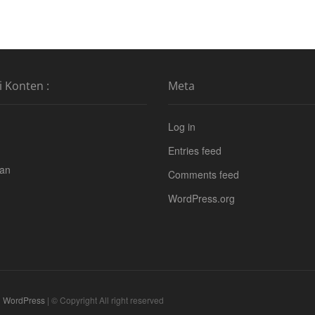
i Konten :
Meta
Log in
Entries feed
tan
Comments feed
WordPress.org
|
WordPress
| © Copyright All right reserved