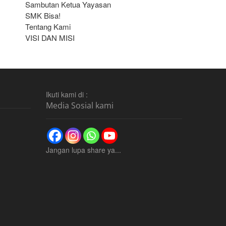
Sambutan Ketua Yayasan
SMK Bisa!
Tentang Kami
VISI DAN MISI
Ikuti kami di :
Media Sosial kami
Jangan lupa share ya...