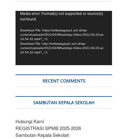
Video
Media error: Format(s) not supported or source(s)
not found
Player
Download File: https://smkswagaya1.sch.id/wp-
content/uploads/2021/04/WhatsApp-Video-2021-04-23-at-
14.54.32.mp4?_=1
Download File: http://smkswagaya1.sch.id/wp-
content/uploads/2021/04/WhatsApp-Video-2021-04-23-at-
14.54.32.mp4?_=1
RECENT COMMENTS
SAMBUTAN KEPALA SEKOLAH
Hubungi Kami
REGISTRASI SPMB 2025-2026
Sambutan Kepala Sekolah