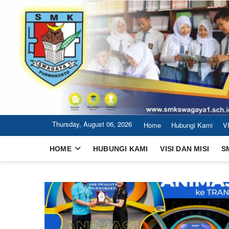
Skip
to
content
Thursday, August 06, 2026
Home
Hubungi Kami
V
HOME
HUBUNGI KAMI
VISI DAN MISI
S