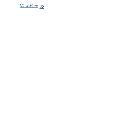
KUNJUNGANINDUSTRI
View More
2024
“BURSA
EFEK