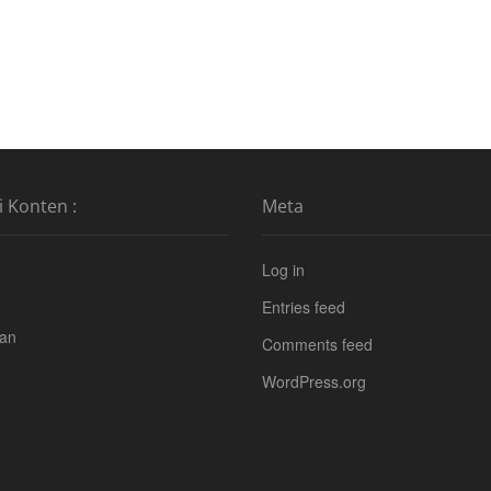
i Konten :
Meta
Log in
Entries feed
tan
Comments feed
WordPress.org