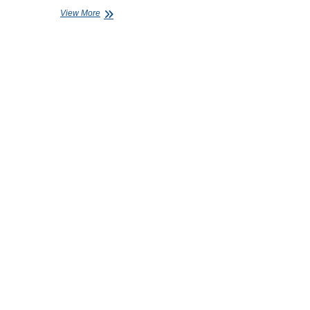
KUNJUNGAN
View More
INDUSTRI
2024
“AJINOMOTO”