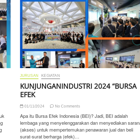
PT
Mada
Wikri
Tunggal”
JURUSAN
KEGIATAN
KUNJUNGANINDUSTRI 2024 “BURSA
EFEK
01/11/2024
No Comments
tuk
Apa itu Bursa Efek Indonesia (BEI)? Jadi, BEI adalah
ng
lembaga yang menyelenggarakan dan menyediakan saran
g
(akses) untuk mempertemukan penawaran jual dan beli
surat-surat berharga (efek)…