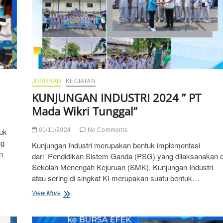
JURUSAN
KEGIATAN
KUNJUNGAN INDUSTRI 2024 ” PT
Mada Wikri Tunggal”
tuk
01/11/2024
No Comments
ng
Kunjungan Industri merupakan bentuk implementasi
n
dari Pendidikan Sistem Ganda (PSG) yang dilaksanakan d
Sekolah Menengah Kejuruan (SMK). Kunjungan Industri
atau sering di singkat KI merupakan suatu bentuk…
KUNJUNGAN
View More
INDUSTRI
2024
”