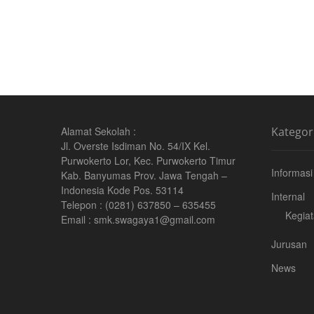
Alamat Sekolah :
Kategor
Jl. Overste Isdiman No. 54/IX Kel.
Purwokerto Lor, Kec. Purwokerto Timur
Informasi
Kab. Banyumas Prov. Jawa Tengah –
Indonesia Kode Pos. 53114
Internal
Telepon : (0281) 637850 – 635455
Kegia
Email : smk.swagaya1@gmail.com
Jurusan
News