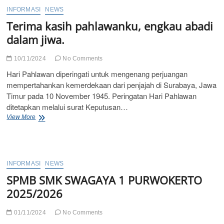
Menjadi
INFORMASI
NEWS
Kepercayaan
Terima kasih pahlawanku, engkau abadi
dan
Impian
dalam jiwa.
Menjadi
Kenyataan”
10/11/2024
No Comments
SELAMAT
HARI
Hari Pahlawan diperingati untuk mengenang perjuangan
GURU
mempertahankan kemerdekaan dari penjajah di Surabaya, Jawa
NASIONAL
Timur pada 10 November 1945. Peringatan Hari Pahlawan
ditetapkan melalui surat Keputusan…
Terima
View More
kasih
pahlawanku,
engkau
abadi
dalam
INFORMASI
NEWS
jiwa.
SPMB SMK SWAGAYA 1 PURWOKERTO
2025/2026
01/11/2024
No Comments