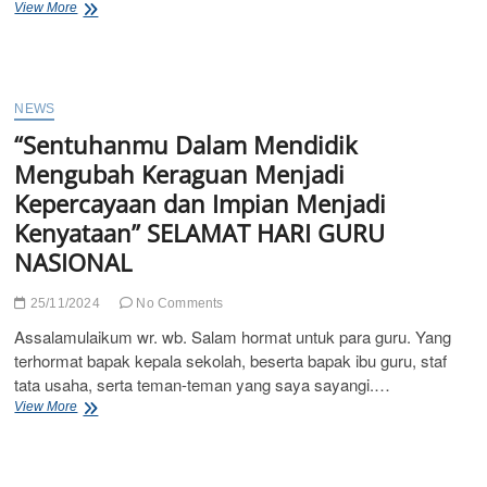
MARHABAN
View More
YA
RAMADHAN
NEWS
“Sentuhanmu Dalam Mendidik
Mengubah Keraguan Menjadi
Kepercayaan dan Impian Menjadi
Kenyataan” SELAMAT HARI GURU
NASIONAL
25/11/2024
No Comments
Assalamulaikum wr. wb. Salam hormat untuk para guru. Yang
terhormat bapak kepala sekolah, beserta bapak ibu guru, staf
tata usaha, serta teman-teman yang saya sayangi.…
“Sentuhanmu
View More
Dalam
Mendidik
Mengubah
Keraguan