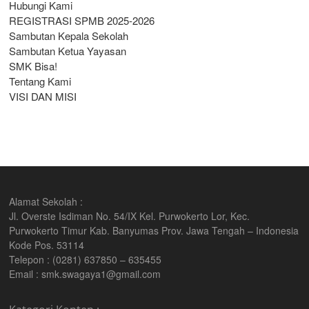
Hubungi Kami
REGISTRASI SPMB 2025-2026
Sambutan Kepala Sekolah
Sambutan Ketua Yayasan
SMK Bisa!
Tentang Kami
VISI DAN MISI
Alamat Sekolah :
Jl. Overste Isdiman No. 54/IX Kel. Purwokerto Lor, Kec.
Purwokerto Timur Kab. Banyumas Prov. Jawa Tengah – Indonesia
Kode Pos. 53114
Telepon : (0281) 637850 – 635455
Email : smk.swagaya1@gmail.com