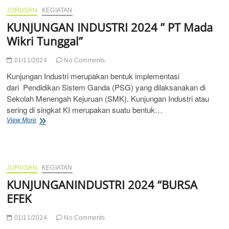
JURUSAN
KEGIATAN
KUNJUNGAN INDUSTRI 2024 ” PT Mada
Wikri Tunggal”
01/11/2024
No Comments
Kunjungan Industri merupakan bentuk implementasi
dari Pendidikan Sistem Ganda (PSG) yang dilaksanakan di
Sekolah Menengah Kejuruan (SMK). Kunjungan Industri atau
sering di singkat KI merupakan suatu bentuk…
KUNJUNGAN
View More
INDUSTRI
2024
”
PT
Mada
JURUSAN
KEGIATAN
Wikri
KUNJUNGANINDUSTRI 2024 “BURSA
Tunggal”
EFEK
01/11/2024
No Comments