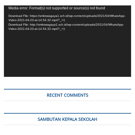
Video
Media error: Format(s) not supported or source(s) not found
Player
Download File: https://smkswagaya1.sch.id/wp-content/uploads/2021/04/WhatsApp-
Video-2021-04-23-at-14.54.32.mp4?_=1
Download File: http://smkswagaya1.sch.id/wp-content/uploads/2021/04/WhatsApp-
Video-2021-04-23-at-14.54.32.mp4?_=1
RECENT COMMENTS
SAMBUTAN KEPALA SEKOLAH