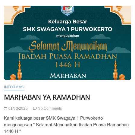
Sukses
Untuk
Siswa
Kelas
XII”
LULUS
100%
INFORMASI
MARHABAN YA RAMADHAN
01/03/2025
No Comments
Kami keluarga besar SMK Swagaya 1 Purwokerto
mengucapkan ” Selamat Menunaikan Ibadah Puasa Ramadhan
1446 H “