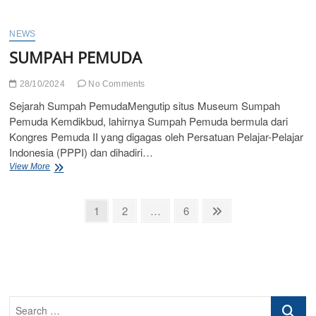
“AJINOMOTO”
NEWS
SUMPAH PEMUDA
28/10/2024
No Comments
Sejarah Sumpah PemudaMengutip situs Museum Sumpah
Pemuda Kemdikbud, lahirnya Sumpah Pemuda bermula dari
Kongres Pemuda II yang digagas oleh Persatuan Pelajar-Pelajar
Indonesia (PPPI) dan dihadiri…
SUMPAH
View More
PEMUDA
Posts
Page
Page
Page
Next
1
2
…
6
page
pagination
Search