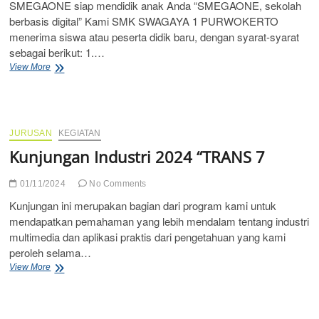
SMEGAONE siap mendidik anak Anda “SMEGAONE, sekolah
berbasis digital” Kami SMK SWAGAYA 1 PURWOKERTO
menerima siswa atau peserta didik baru, dengan syarat-syarat
sebagai berikut: 1.…
SPMB
View More
SMK
SWAGAYA
1
PURWOKERTO
2025/2026
JURUSAN
KEGIATAN
Kunjungan Industri 2024 “TRANS 7
01/11/2024
No Comments
Kunjungan ini merupakan bagian dari program kami untuk
mendapatkan pemahaman yang lebih mendalam tentang industri
multimedia dan aplikasi praktis dari pengetahuan yang kami
peroleh selama…
Kunjungan
View More
Industri
2024
“TRANS
7