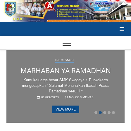
Skip
to
content
SA
INFORMASI
SA
MARHABAN YA RAMADHAN
SE
Kami keluarga besar SMK Swagaya 1 Purwokerto
mengucapkan ” Selamat Menunaikan Ibadah Puasa
Ramadhan 1446 H “
01/03/2025
NO COMMENTS
VIEW MORE