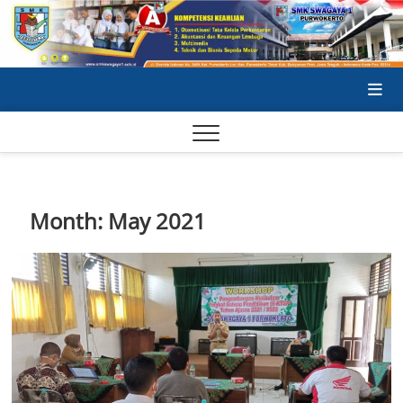
Skip
to
content
SA
SA
Month:
May 2021
SE