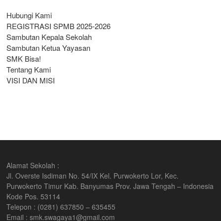
Hubungi Kami
REGISTRASI SPMB 2025-2026
Sambutan Kepala Sekolah
Sambutan Ketua Yayasan
SMK Bisa!
Tentang Kami
VISI DAN MISI
Alamat Sekolah :
Jl. Overste Isdiman No. 54/IX Kel. Purwokerto Lor, Kec.
Purwokerto Timur Kab. Banyumas Prov. Jawa Tengah – Indonesia
Kode Pos. 53114
Telepon : (0281) 637850 – 635455
Email : smk.swagaya1@gmail.com