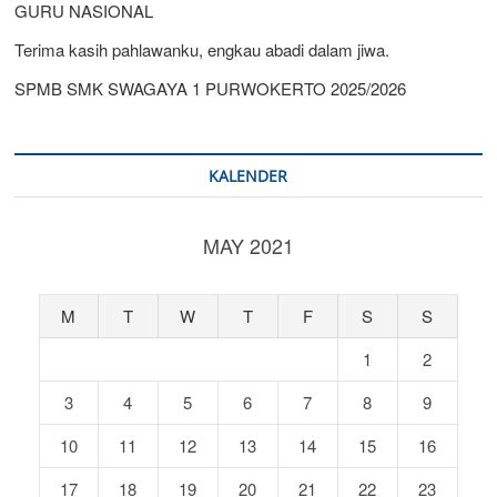
GURU NASIONAL
Terima kasih pahlawanku, engkau abadi dalam jiwa.
SPMB SMK SWAGAYA 1 PURWOKERTO 2025/2026
KALENDER
MAY 2021
M
T
W
T
F
S
S
1
2
3
4
5
6
7
8
9
10
11
12
13
14
15
16
17
18
19
20
21
22
23