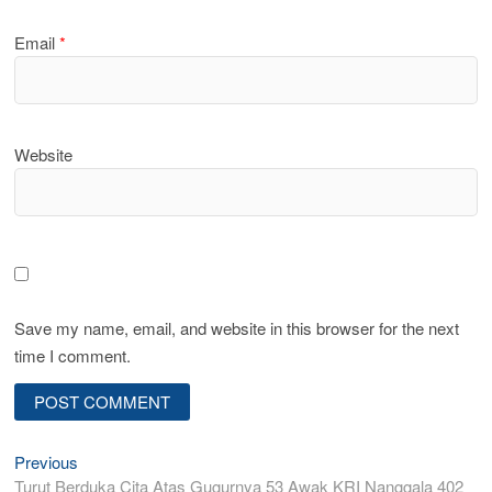
Email
*
Website
Save my name, email, and website in this browser for the next
time I comment.
Post
Previous
Previous
post:
Turut Berduka Cita Atas Gugurnya 53 Awak KRI Nanggala 402