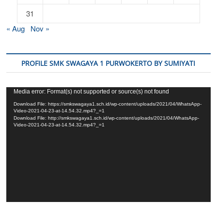
31
« Aug
Nov »
PROFILE SMK SWAGAYA 1 PURWOKERTO BY SUMIYATI
Video
Media error: Format(s) not supported or source(s) not found
Player
Download File: https://smkswagaya1.sch.id/wp-content/uploads/2021/04/WhatsApp-
Video-2021-04-23-at-14.54.32.mp4?_=1
Download File: http://smkswagaya1.sch.id/wp-content/uploads/2021/04/WhatsApp-
Video-2021-04-23-at-14.54.32.mp4?_=1