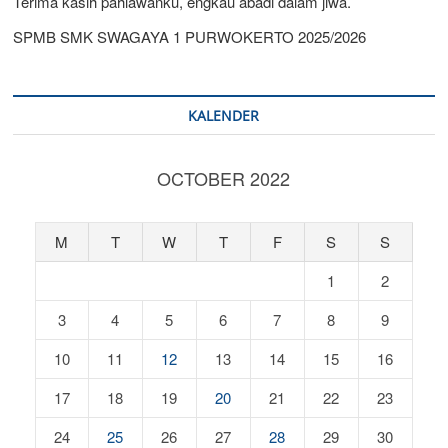
Terima kasih pahlawanku, engkau abadi dalam jiwa.
SPMB SMK SWAGAYA 1 PURWOKERTO 2025/2026
KALENDER
OCTOBER 2022
M
T
W
T
F
S
S
1
2
3
4
5
6
7
8
9
10
11
12
13
14
15
16
17
18
19
20
21
22
23
24
25
26
27
28
29
30