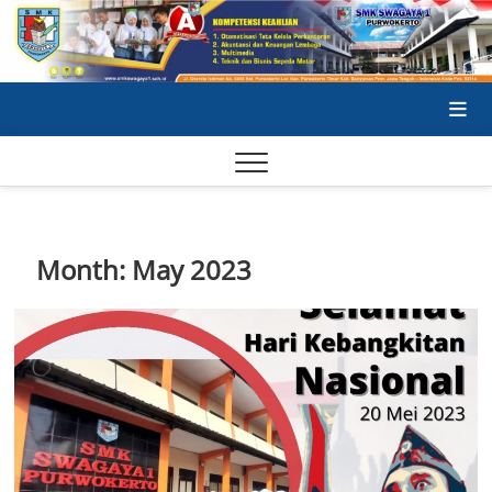
Skip
to
content
SA
SA
Month:
May 2023
SE