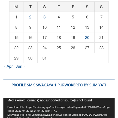
M
T
W
T
F
S
S
1
2
3
4
5
6
7
8
9
10
11
12
13
14
15
16
17
18
19
20
21
22
23
24
25
26
27
28
29
30
31
« Apr
Jun »
PROFILE SMK SWAGAYA 1 PURWOKERTO BY SUMIYATI
Video
Media error: Format(s) not supported or source(s) not found
Player
Download File: https://smkswagaya1.sch.id/wp-content/uploads/2021/04/WhatsApp-
Video-2021-04-23-at-14.54.32.mp4?_=1
Download File: http://smkswagaya1.sch.id/wp-content/uploads/2021/04/WhatsApp-