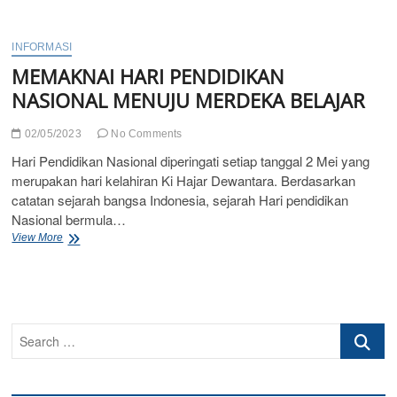
PESERTA
DIDIK
SMK
INFORMASI
SWAGAYA
MEMAKNAI HARI PENDIDIKAN
1
Tahun
NASIONAL MENUJU MERDEKA BELAJAR
Pelajaran
2022/2023
02/05/2023
No Comments
Hari Pendidikan Nasional diperingati setiap tanggal 2 Mei yang
merupakan hari kelahiran Ki Hajar Dewantara. Berdasarkan
catatan sejarah bangsa Indonesia, sejarah Hari pendidikan
Nasional bermula…
MEMAKNAI
View More
HARI
PENDIDIKAN
NASIONAL
MENUJU
MERDEKA
Search
BELAJAR
…