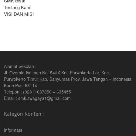
SMK Bisa!
Tentang Kami
VISI DAN MISI
Alamat Sekolah :
Jl. Overste Isdiman No. 54/IX Kel. Purwokerto Lor, Kec.
Purwokerto Timur Kab. Banyumas Prov. Jawa Tengah – Indonesia
Kode Pos. 53114
Telepon : (0281) 637850 – 635455
Email : smk.swagaya1@gmail.com
Kategori Konten :
Informasi