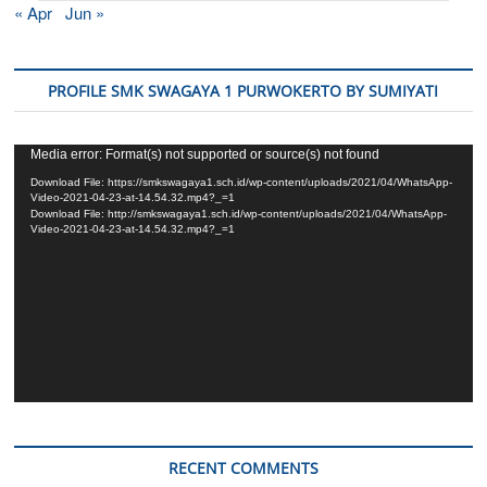
« Apr
Jun »
PROFILE SMK SWAGAYA 1 PURWOKERTO BY SUMIYATI
Video
Media error: Format(s) not supported or source(s) not found
Player
Download File: https://smkswagaya1.sch.id/wp-content/uploads/2021/04/WhatsApp-
Video-2021-04-23-at-14.54.32.mp4?_=1
Download File: http://smkswagaya1.sch.id/wp-content/uploads/2021/04/WhatsApp-
Video-2021-04-23-at-14.54.32.mp4?_=1
RECENT COMMENTS