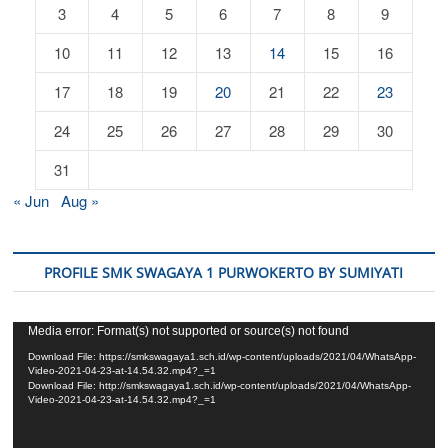
3
4
5
6
7
8
9
10
11
12
13
14
15
16
17
18
19
20
21
22
23
24
25
26
27
28
29
30
31
« Jun
Aug »
PROFILE SMK SWAGAYA 1 PURWOKERTO BY SUMIYATI
Video
Media error: Format(s) not supported or source(s) not found
Player
Download File: https://smkswagaya1.sch.id/wp-content/uploads/2021/04/WhatsApp-
Video-2021-04-23-at-14.54.32.mp4?_=1
Download File: http://smkswagaya1.sch.id/wp-content/uploads/2021/04/WhatsApp-
Video-2021-04-23-at-14.54.32.mp4?_=1