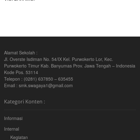
Alamat Sekolah :
Jl. Overste Isdiman No. 54/IX Kel. Purwokerto Lor, Kec.
Purwokerto Timur Kab. Banyumas Prov. Jawa Tengah – Indonesia
Kode Pos. 53114
Telepon : (0281) 637850 – 635455
Email : smk.swagaya1@gmail.com
Kategori Konten :
Informasi
Internal
Kegiatan