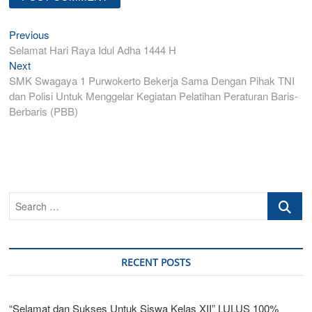
Post
Previous
Previous
post:
Selamat Hari Raya Idul Adha 1444 H
navigation
Next
Next
post:
SMK Swagaya 1 Purwokerto Bekerja Sama Dengan Pihak TNI
dan Polisi Untuk Menggelar Kegiatan Pelatihan Peraturan Baris-
Berbaris (PBB)
Search
…
RECENT POSTS
“Selamat dan Sukses Untuk Siswa Kelas XII” LULUS 100%