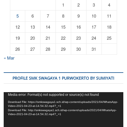
1
2
3
4
5
6
7
8
9
10
11
12
13
14
15
16
17
18
19
20
21
22
23
24
25
26
27
28
29
30
31
« Mar
PROFILE SMK SWAGAYA 1 PURWOKERTO BY SUMIYATI
Video
Media error: Format(s) not supported or source(s) not found
Player
Download File: https://smkswagaya1.sch.id/wp-content/uploads/2021/04/WhatsApp-
Video-2021-04-23-at-14.54.32.mp4?_=1
Download File: http://smkswagaya1.sch.id/wp-content/uploads/2021/04/WhatsApp-
Video-2021-04-23-at-14.54.32.mp4?_=1