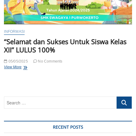
INFORMASI
“Selamat dan Sukses Untuk Siswa Kelas
XII” LULUS 100%
05/05/2025
No Comments
“Selamat
View More
dan
Sukses
Untuk
Siswa
Kelas
Search
XII”
LULUS
…
100%
RECENT POSTS