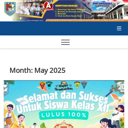
Skip
to
content
SA
SA
Month:
May 2025
SE