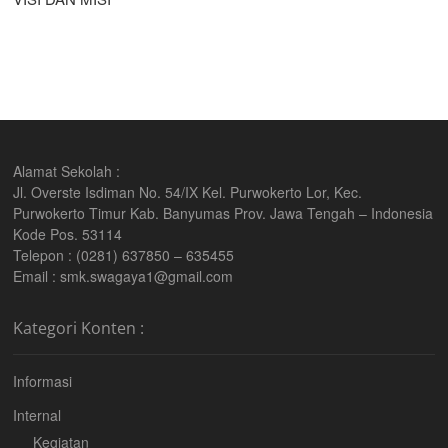
Alamat Sekolah :
Jl. Overste Isdiman No. 54/IX Kel. Purwokerto Lor, Kec.
Purwokerto Timur Kab. Banyumas Prov. Jawa Tengah – Indonesia
Kode Pos. 53114
Telepon : (0281) 637850 – 635455
Email : smk.swagaya1@gmail.com
Kategori Konten :
Informasi
Internal
Kegiatan