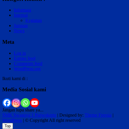
Informasi
Internal
Kegiatan
Jurusan
News
Meta
Log in
Entries feed
Comments feed
WordPress.org
Ikuti kami di :
Media Sosial kami
Jangan lupa share ya...
SMK Swagaya 1 Purwokerto
| Designed by:
Theme Freesia
|
WordPress
| © Copyright All right reserved
Top