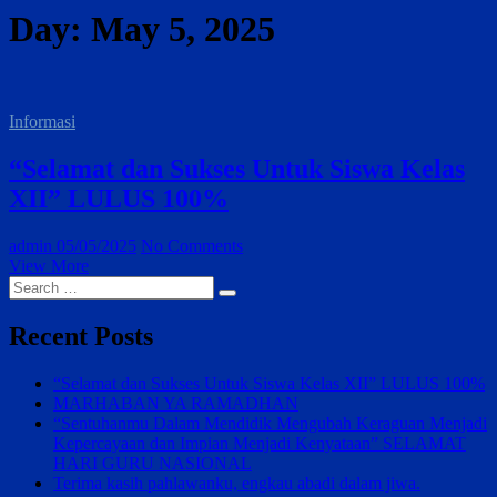
Day:
May 5, 2025
Informasi
“Selamat dan Sukses Untuk Siswa Kelas
XII” LULUS 100%
admin
05/05/2025
No Comments
“Selamat
View More
Search
dan
…
Sukses
Untuk
Recent Posts
Siswa
Kelas
“Selamat dan Sukses Untuk Siswa Kelas XII” LULUS 100%
XII”
MARHABAN YA RAMADHAN
LULUS
“Sentuhanmu Dalam Mendidik Mengubah Keraguan Menjadi
100%
Kepercayaan dan Impian Menjadi Kenyataan” SELAMAT
HARI GURU NASIONAL
Terima kasih pahlawanku, engkau abadi dalam jiwa.