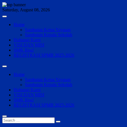
Skip
to
Saturday, August 08, 2026
content
Home
Sambutan Ketua Yayasan
Sambutan Kepala Sekolah
Hubungi Kami
VISI DAN MISI
SMK Bisa!
REGISTRASI SPMB 2025-2026
Home
Sambutan Ketua Yayasan
Sambutan Kepala Sekolah
Hubungi Kami
VISI DAN MISI
SMK Bisa!
REGISTRASI SPMB 2025-2026
Search
…