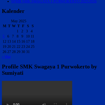
SPMB SMK SWAGAYA 1 PURWOKERTO 2025/2026
Kalender
May 2025
M
T
W
T
F
S
S
1
2
3
4
5
6
7
8
9
10
11
12
13
14
15
16
17
18
19
20
21
22
23
24
25
26
27
28
29
30
31
« Mar
Profile SMK Swagaya 1 Purwokerto by
Sumiyati