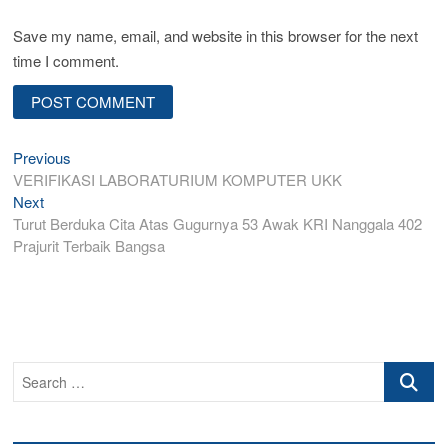
Save my name, email, and website in this browser for the next
time I comment.
Post
Previous
Previous
post:
VERIFIKASI LABORATURIUM KOMPUTER UKK
navigation
Next
Next
post:
Turut Berduka Cita Atas Gugurnya 53 Awak KRI Nanggala 402
Prajurit Terbaik Bangsa
Search
…