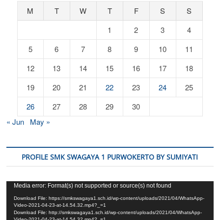
M
T
W
T
F
S
S
1
2
3
4
5
6
7
8
9
10
11
12
13
14
15
16
17
18
19
20
21
22
23
24
25
26
27
28
29
30
« Jun
May »
PROFILE SMK SWAGAYA 1 PURWOKERTO BY SUMIYATI
Video
Media error: Format(s) not supported or source(s) not found
Player
Download File: https://smkswagaya1.sch.id/wp-content/uploads/2021/04/WhatsApp-
Video-2021-04-23-at-14.54.32.mp4?_=1
Download File: http://smkswagaya1.sch.id/wp-content/uploads/2021/04/WhatsApp-
Video-2021-04-23-at-14.54.32.mp4?_=1