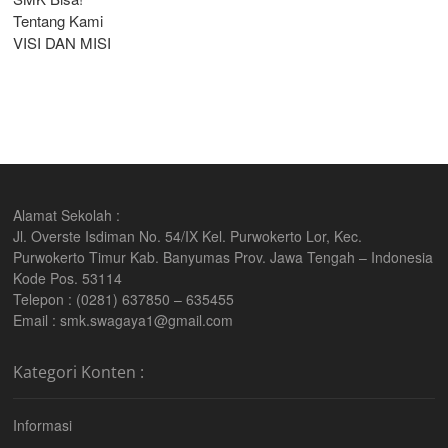
Tentang Kami
VISI DAN MISI
Alamat Sekolah :
Jl. Overste Isdiman No. 54/IX Kel. Purwokerto Lor, Kec.
Purwokerto Timur Kab. Banyumas Prov. Jawa Tengah – Indonesia
Kode Pos. 53114
Telepon : (0281) 637850 – 635455
Email : smk.swagaya1@gmail.com
Kategori Konten :
Informasi