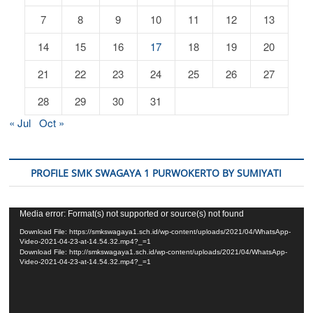
7
8
9
10
11
12
13
14
15
16
17
18
19
20
21
22
23
24
25
26
27
28
29
30
31
« Jul
Oct »
PROFILE SMK SWAGAYA 1 PURWOKERTO BY SUMIYATI
Video
Media error: Format(s) not supported or source(s) not found
Player
Download File: https://smkswagaya1.sch.id/wp-content/uploads/2021/04/WhatsApp-
Video-2021-04-23-at-14.54.32.mp4?_=1
Download File: http://smkswagaya1.sch.id/wp-content/uploads/2021/04/WhatsApp-
Video-2021-04-23-at-14.54.32.mp4?_=1