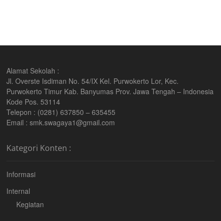
Alamat Sekolah :
Jl. Overste Isdiman No. 54/IX Kel. Purwokerto Lor, Kec.
Purwokerto Timur Kab. Banyumas Prov. Jawa Tengah – Indonesia
Kode Pos. 53114
Telepon : (0281) 637850 – 635455
Email : smk.swagaya1@gmail.com
Kategori Konten :
Informasi
Internal
Kegiatan