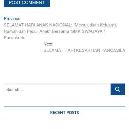
Post
Previous
Previous
post:
SELAMAT HARI ANAK NASIONAL; “Mewujudkan Keluarga
navigation
Ramah dan Peduli Anak” Bersama ‘SMK SWAGAYA 1
Purwokerto’
Next
Next
post:
SELAMAT HARI KESAKTIAN PANCASILA
Search
…
RECENT POSTS