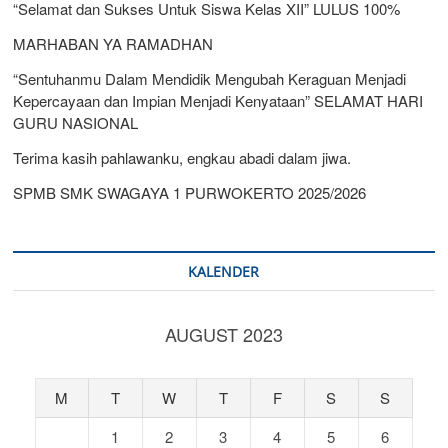
“Selamat dan Sukses Untuk Siswa Kelas XII” LULUS 100%
MARHABAN YA RAMADHAN
“Sentuhanmu Dalam Mendidik Mengubah Keraguan Menjadi
Kepercayaan dan Impian Menjadi Kenyataan” SELAMAT HARI
GURU NASIONAL
Terima kasih pahlawanku, engkau abadi dalam jiwa.
SPMB SMK SWAGAYA 1 PURWOKERTO 2025/2026
KALENDER
AUGUST 2023
M
T
W
T
F
S
S
1
2
3
4
5
6