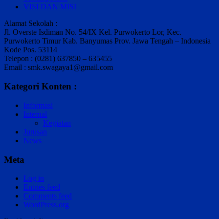
VISI DAN MISI
Alamat Sekolah :
Jl. Overste Isdiman No. 54/IX Kel. Purwokerto Lor, Kec.
Purwokerto Timur Kab. Banyumas Prov. Jawa Tengah – Indonesia
Kode Pos. 53114
Telepon : (0281) 637850 – 635455
Email : smk.swagaya1@gmail.com
Kategori Konten :
Informasi
Internal
Kegiatan
Jurusan
News
Meta
Log in
Entries feed
Comments feed
WordPress.org