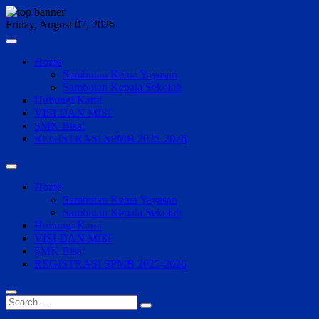
Skip
to
Friday, August 07, 2026
content
Home
Sambutan Ketua Yayasan
Sambutan Kepala Sekolah
Hubungi Kami
VISI DAN MISI
SMK Bisa!
REGISTRASI SPMB 2025-2026
Home
Sambutan Ketua Yayasan
Sambutan Kepala Sekolah
Hubungi Kami
VISI DAN MISI
SMK Bisa!
REGISTRASI SPMB 2025-2026
Search
…