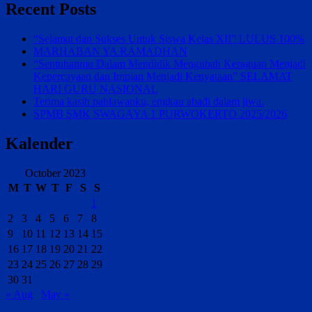
Recent Posts
“Selamat dan Sukses Untuk Siswa Kelas XII” LULUS 100%
MARHABAN YA RAMADHAN
“Sentuhanmu Dalam Mendidik Mengubah Keraguan Menjadi
Kepercayaan dan Impian Menjadi Kenyataan” SELAMAT
HARI GURU NASIONAL
Terima kasih pahlawanku, engkau abadi dalam jiwa.
SPMB SMK SWAGAYA 1 PURWOKERTO 2025/2026
Kalender
October 2023
M
T
W
T
F
S
S
1
2
3
4
5
6
7
8
9
10
11
12
13
14
15
16
17
18
19
20
21
22
23
24
25
26
27
28
29
30
31
« Aug
May »