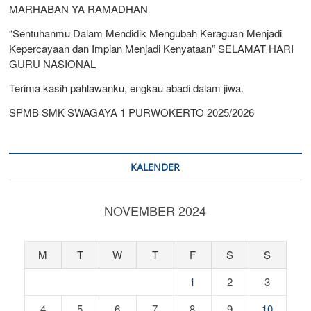
MARHABAN YA RAMADHAN
“Sentuhanmu Dalam Mendidik Mengubah Keraguan Menjadi
Kepercayaan dan Impian Menjadi Kenyataan” SELAMAT HARI
GURU NASIONAL
Terima kasih pahlawanku, engkau abadi dalam jiwa.
SPMB SMK SWAGAYA 1 PURWOKERTO 2025/2026
KALENDER
NOVEMBER 2024
M
T
W
T
F
S
S
1
2
3
4
5
6
7
8
9
10