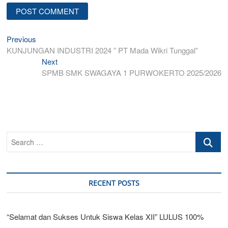
Post
Previous
Previous
post:
KUNJUNGAN INDUSTRI 2024 ” PT Mada Wikri Tunggal”
navigation
Next
Next
post:
SPMB SMK SWAGAYA 1 PURWOKERTO 2025/2026
Search
…
RECENT POSTS
“Selamat dan Sukses Untuk Siswa Kelas XII” LULUS 100%