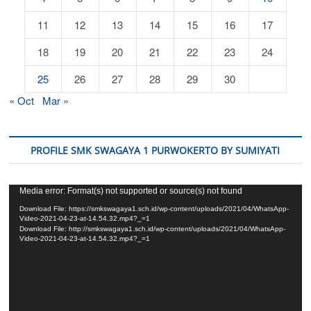
11
12
13
14
15
16
17
18
19
20
21
22
23
24
25
26
27
28
29
30
« Oct
Mar »
PROFILE SMK SWAGAYA 1 PURWOKERTO BY SUMIYATI
Video
Media error: Format(s) not supported or source(s) not found
Player
Download File: https://smkswagaya1.sch.id/wp-content/uploads/2021/04/WhatsApp-
Video-2021-04-23-at-14.54.32.mp4?_=1
Download File: http://smkswagaya1.sch.id/wp-content/uploads/2021/04/WhatsApp-
Video-2021-04-23-at-14.54.32.mp4?_=1