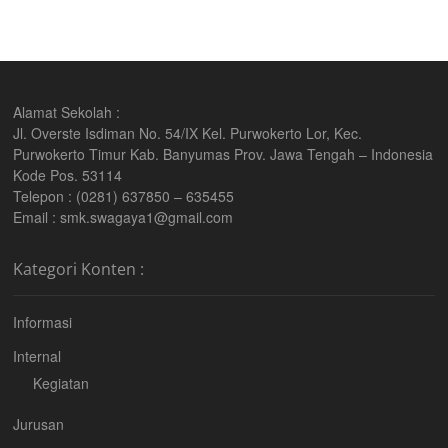
Alamat Sekolah :
Jl. Overste Isdiman No. 54/IX Kel. Purwokerto Lor, Kec.
Purwokerto Timur Kab. Banyumas Prov. Jawa Tengah – Indonesia
Kode Pos. 53114
Telepon : (0281) 637850 – 635455
Email : smk.swagaya1@gmail.com
Kategori Konten :
Informasi
Internal
Kegiatan
Jurusan