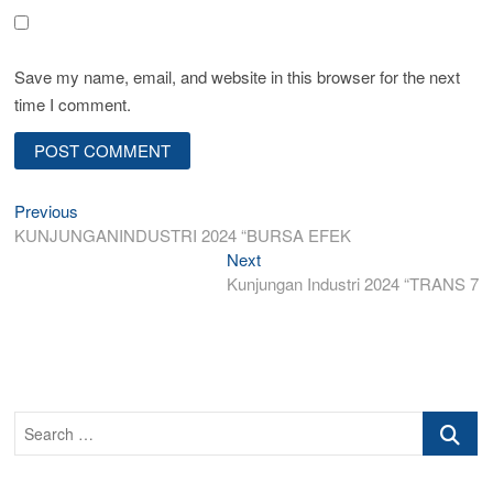
Save my name, email, and website in this browser for the next
time I comment.
Post
Previous
Previous
post:
KUNJUNGANINDUSTRI 2024 “BURSA EFEK
navigation
Next
Next
post:
Kunjungan Industri 2024 “TRANS 7
Search
…