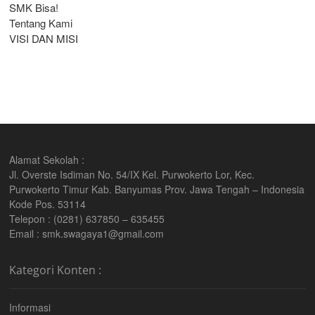
SMK Bisa!
Tentang Kami
VISI DAN MISI
Alamat Sekolah :
Jl. Overste Isdiman No. 54/IX Kel. Purwokerto Lor, Kec.
Purwokerto Timur Kab. Banyumas Prov. Jawa Tengah – Indonesia
Kode Pos. 53114
Telepon : (0281) 637850 – 635455
Email : smk.swagaya1@gmail.com
Kategori Konten :
Informasi