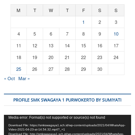
M
T
W
T
F
S
S
1
2
3
4
5
6
7
8
9
10
11
12
13
14
15
16
17
18
19
20
21
22
23
24
25
26
27
28
29
30
« Oct
Mar »
PROFILE SMK SWAGAYA 1 PURWOKERTO BY SUMIYATI
Video
Media error: Format(s) not supported or source(s) not found
Player
Download File: https://smkswagaya1.sch.id/wp-content/uploads/2021/04/WhatsApp-
Video-2021-04-23-at-14.54.32.mp4?_=1
Download File: http://smkswagaya1.sch.id/wp-content/uploads/2021/04/WhatsApp-