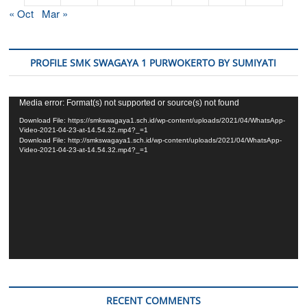
« Oct
Mar »
PROFILE SMK SWAGAYA 1 PURWOKERTO BY SUMIYATI
Video
Media error: Format(s) not supported or source(s) not found
Player
Download File: https://smkswagaya1.sch.id/wp-content/uploads/2021/04/WhatsApp-
Video-2021-04-23-at-14.54.32.mp4?_=1
Download File: http://smkswagaya1.sch.id/wp-content/uploads/2021/04/WhatsApp-
Video-2021-04-23-at-14.54.32.mp4?_=1
RECENT COMMENTS