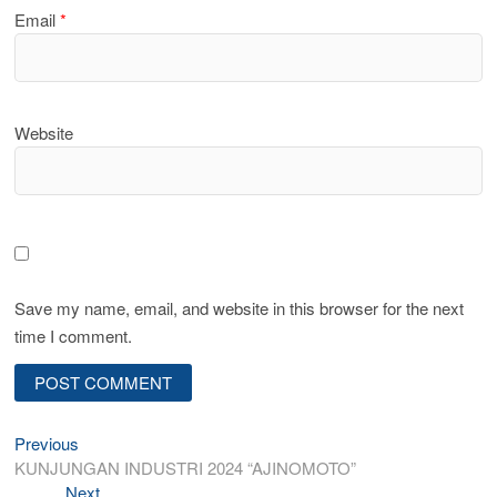
Email
*
Website
Save my name, email, and website in this browser for the next
time I comment.
Post
Previous
Previous
post:
KUNJUNGAN INDUSTRI 2024 “AJINOMOTO”
navigation
Next
Next