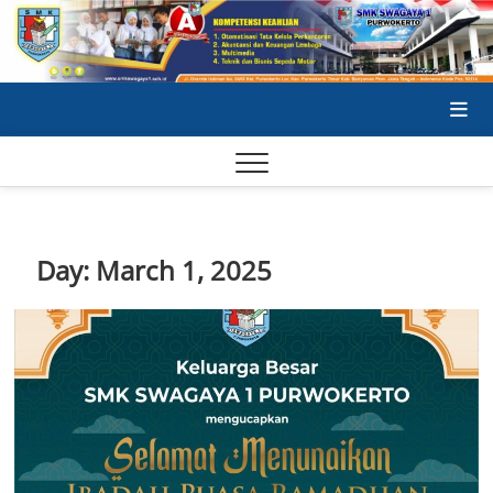
Skip
to
content
SA
SA
Day:
March 1, 2025
SE