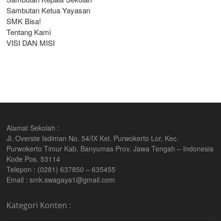
Sambutan Ketua Yayasan
SMK Bisa!
Tentang Kami
VISI DAN MISI
Alamat Sekolah :
Jl. Overste Isdiman No. 54/IX Kel. Purwokerto Lor, Kec.
Purwokerto Timur Kab. Banyumas Prov. Jawa Tengah – Indonesia
Kode Pos. 53114
Telepon : (0281) 637850 – 635455
Email : smk.swagaya1@gmail.com
Kategori Konten :