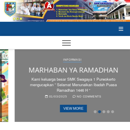
Skip
to
content
SA
INFORMASI
SA
MARHABAN YA RAMADHAN
SE
Kami keluarga besar SMK Swagaya 1 Purwokerto
mengucapkan ” Selamat Menunaikan Ibadah Puasa
Ramadhan 1446 H “
01/03/2025
NO COMMENTS
VIEW MORE