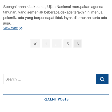
Sebagaimana kita ketahui, Ujian Nasional merupakan agenda
tahunan, yang semenjak beberapa dekade terakhir ini menuai
polemik. ada yang berpendapat tidak layak diterapkan serta ada
juga…
UN
View More
2020
Dihapuskan
Posts
Previous
Page
Page
Page
1
…
5
6
page
pagination
Search
…
RECENT POSTS