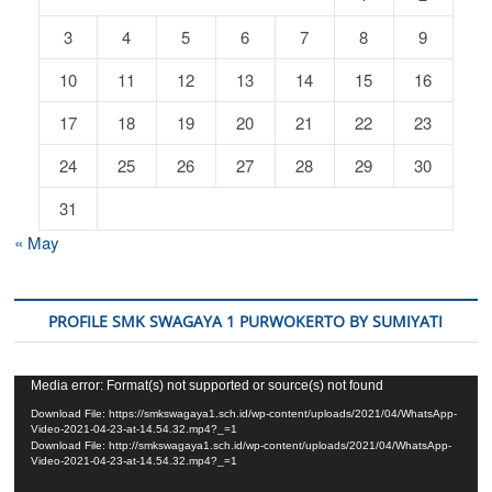
3
4
5
6
7
8
9
10
11
12
13
14
15
16
17
18
19
20
21
22
23
24
25
26
27
28
29
30
31
« May
PROFILE SMK SWAGAYA 1 PURWOKERTO BY SUMIYATI
Video
Media error: Format(s) not supported or source(s) not found
Player
Download File: https://smkswagaya1.sch.id/wp-content/uploads/2021/04/WhatsApp-
Video-2021-04-23-at-14.54.32.mp4?_=1
Download File: http://smkswagaya1.sch.id/wp-content/uploads/2021/04/WhatsApp-
Video-2021-04-23-at-14.54.32.mp4?_=1