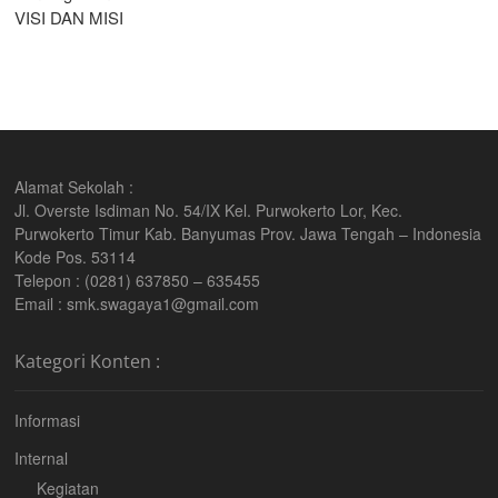
VISI DAN MISI
Alamat Sekolah :
Jl. Overste Isdiman No. 54/IX Kel. Purwokerto Lor, Kec.
Purwokerto Timur Kab. Banyumas Prov. Jawa Tengah – Indonesia
Kode Pos. 53114
Telepon : (0281) 637850 – 635455
Email : smk.swagaya1@gmail.com
Kategori Konten :
Informasi
Internal
Kegiatan