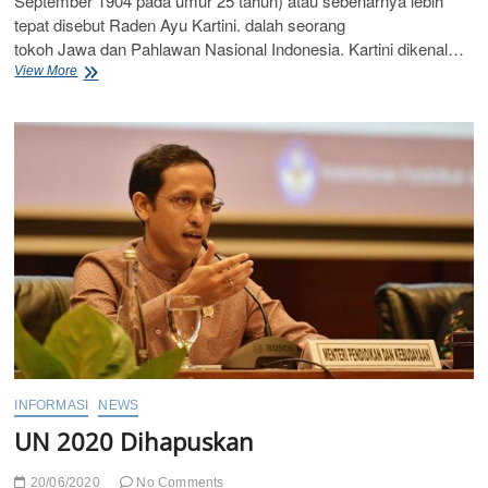
September 1904 pada umur 25 tahun) atau sebenarnya lebih
tepat disebut Raden Ayu Kartini. dalah seorang
tokoh Jawa dan Pahlawan Nasional Indonesia. Kartini dikenal…
SELAMAT
View More
HARI
KARTINI
INFORMASI
NEWS
UN 2020 Dihapuskan
20/06/2020
No Comments