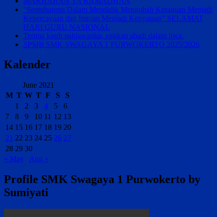
MARHABAN YA RAMADHAN
“Sentuhanmu Dalam Mendidik Mengubah Keraguan Menjadi
Kepercayaan dan Impian Menjadi Kenyataan” SELAMAT
HARI GURU NASIONAL
Terima kasih pahlawanku, engkau abadi dalam jiwa.
SPMB SMK SWAGAYA 1 PURWOKERTO 2025/2026
Kalender
June 2021
M
T
W
T
F
S
S
1
2
3
4
5
6
7
8
9
10
11
12
13
14
15
16
17
18
19
20
21
22
23
24
25
26
27
28
29
30
« May
Aug »
Profile SMK Swagaya 1 Purwokerto by
Sumiyati