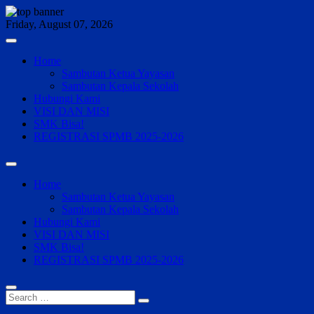
Skip
to
Friday, August 07, 2026
content
Home
Sambutan Ketua Yayasan
Sambutan Kepala Sekolah
Hubungi Kami
VISI DAN MISI
SMK Bisa!
REGISTRASI SPMB 2025-2026
Home
Sambutan Ketua Yayasan
Sambutan Kepala Sekolah
Hubungi Kami
VISI DAN MISI
SMK Bisa!
REGISTRASI SPMB 2025-2026
Search
…