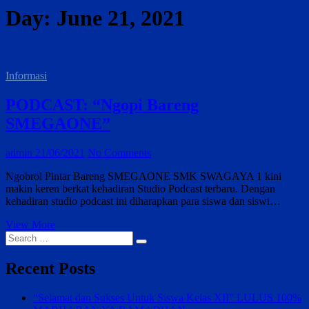
Day:
June 21, 2021
Informasi
PODCAST: “Ngopi Bareng
SMEGAONE”
admin
21/06/2021
No Comments
Ngobrol Pintar Bareng SMEGAONE SMK SWAGAYA 1 kini
makin keren berkat kehadiran Studio Podcast terbaru. Dengan
kehadiran studio podcast ini diharapkan para siswa dan siswi…
PODCAST:
View More
Search
“Ngopi
…
Bareng
SMEGAONE”
Recent Posts
“Selamat dan Sukses Untuk Siswa Kelas XII” LULUS 100%