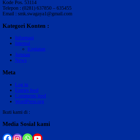
Kode Pos. 53114
Telepon : (0281) 637850 – 635455
Email : smk.swagaya1@gmail.com
Kategori Konten :
Informasi
Internal
Kegiatan
Jurusan
News
Meta
Log in
Entries feed
Comments feed
WordPress.org
Ikuti kami di :
Media Sosial kami