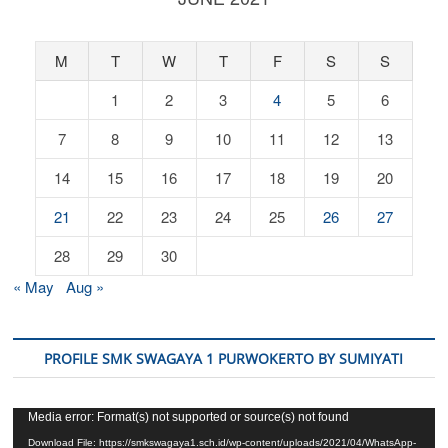
M
T
W
T
F
S
S
1
2
3
4
5
6
7
8
9
10
11
12
13
14
15
16
17
18
19
20
21
22
23
24
25
26
27
28
29
30
« May
Aug »
PROFILE SMK SWAGAYA 1 PURWOKERTO BY SUMIYATI
Video
Media error: Format(s) not supported or source(s) not found
Player
Download File: https://smkswagaya1.sch.id/wp-content/uploads/2021/04/WhatsApp-