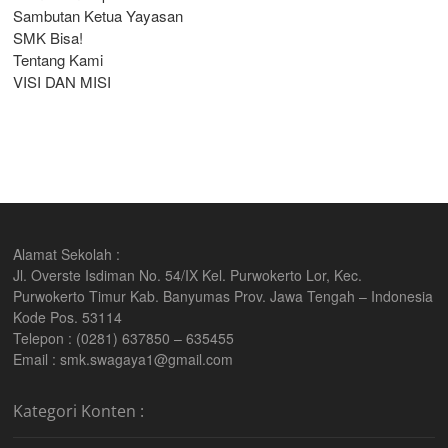
Sambutan Ketua Yayasan
SMK Bisa!
Tentang Kami
VISI DAN MISI
Alamat Sekolah :
Jl. Overste Isdiman No. 54/IX Kel. Purwokerto Lor, Kec.
Purwokerto Timur Kab. Banyumas Prov. Jawa Tengah – Indonesia
Kode Pos. 53114
Telepon : (0281) 637850 – 635455
Email : smk.swagaya1@gmail.com
Kategori Konten :