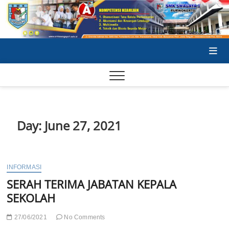
Skip
to
content
SA
SA
Day:
June 27, 2021
SE
INFORMASI
SERAH TERIMA JABATAN KEPALA
SEKOLAH
27/06/2021
No Comments