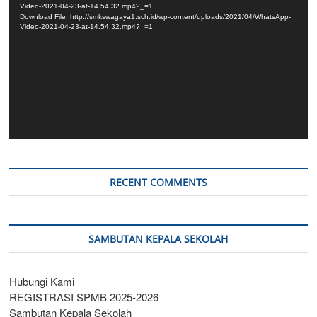
Video-2021-04-23-at-14.54.32.mp4?_=1
Download File: http://smkswagaya1.sch.id/wp-content/uploads/2021/04/WhatsApp-
Video-2021-04-23-at-14.54.32.mp4?_=1
RECENT COMMENTS
SAMBUTAN KEPALA SEKOLAH
Hubungi Kami
REGISTRASI SPMB 2025-2026
Sambutan Kepala Sekolah