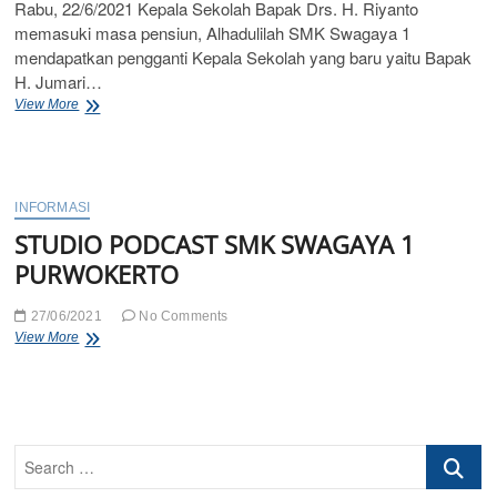
Rabu, 22/6/2021 Kepala Sekolah Bapak Drs. H. Riyanto
memasuki masa pensiun, Alhadulilah SMK Swagaya 1
mendapatkan pengganti Kepala Sekolah yang baru yaitu Bapak
H. Jumari…
SERAH
View More
TERIMA
JABATAN
KEPALA
SEKOLAH
INFORMASI
STUDIO PODCAST SMK SWAGAYA 1
PURWOKERTO
27/06/2021
No Comments
STUDIO
View More
PODCAST
SMK
SWAGAYA
1
PURWOKERTO
Search
…