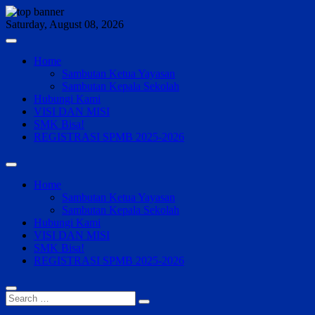
Skip
to
Saturday, August 08, 2026
content
Home
Sambutan Ketua Yayasan
Sambutan Kepala Sekolah
Hubungi Kami
VISI DAN MISI
SMK Bisa!
REGISTRASI SPMB 2025-2026
Home
Sambutan Ketua Yayasan
Sambutan Kepala Sekolah
Hubungi Kami
VISI DAN MISI
SMK Bisa!
REGISTRASI SPMB 2025-2026
Search
…