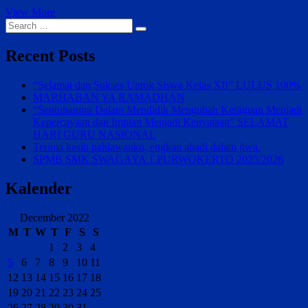
PASKIBRA
View More
Search
…
Recent Posts
“Selamat dan Sukses Untuk Siswa Kelas XII” LULUS 100%
MARHABAN YA RAMADHAN
“Sentuhanmu Dalam Mendidik Mengubah Keraguan Menjadi
Kepercayaan dan Impian Menjadi Kenyataan” SELAMAT
HARI GURU NASIONAL
Terima kasih pahlawanku, engkau abadi dalam jiwa.
SPMB SMK SWAGAYA 1 PURWOKERTO 2025/2026
Kalender
December 2022
M
T
W
T
F
S
S
1
2
3
4
5
6
7
8
9
10
11
12
13
14
15
16
17
18
19
20
21
22
23
24
25
26
27
28
29
30
31