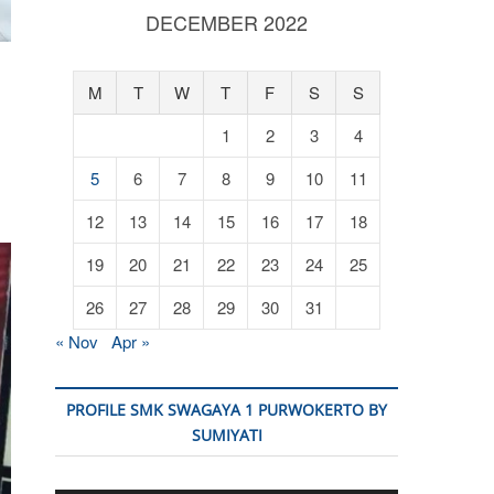
DECEMBER 2022
M
T
W
T
F
S
S
1
2
3
4
5
6
7
8
9
10
11
12
13
14
15
16
17
18
19
20
21
22
23
24
25
26
27
28
29
30
31
« Nov
Apr »
PROFILE SMK SWAGAYA 1 PURWOKERTO BY
SUMIYATI