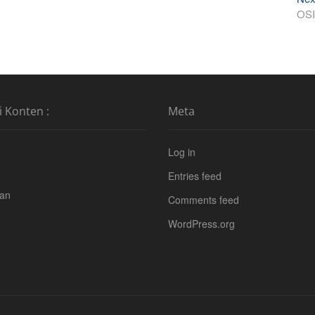
OS
i Konten :
Meta
Log in
Entries feed
tan
Comments feed
WordPress.org