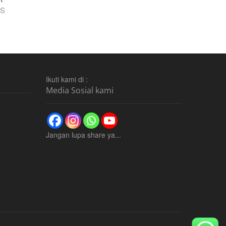
post:
IS
Ikuti kami di :
Media Sosial kami
Jangan lupa share ya...