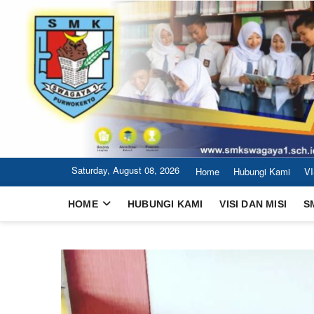
Skip
to
content
Saturday, August 08, 2026
Home
Hubungi Kami
VI
HOME
HUBUNGI KAMI
VISI DAN MISI
S