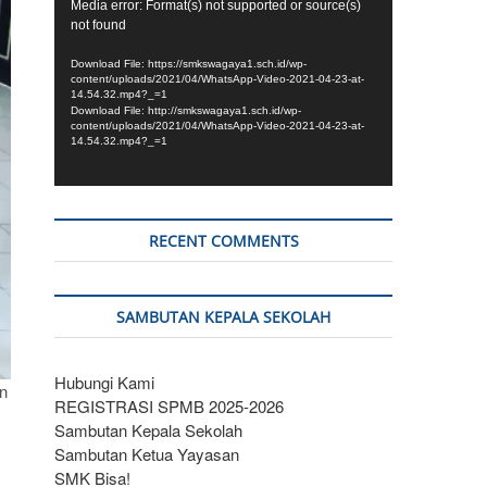
Video
Media error: Format(s) not supported or source(s)
not found
Player
Download File: https://smkswagaya1.sch.id/wp-
content/uploads/2021/04/WhatsApp-Video-2021-04-23-at-
14.54.32.mp4?_=1
Download File: http://smkswagaya1.sch.id/wp-
content/uploads/2021/04/WhatsApp-Video-2021-04-23-at-
14.54.32.mp4?_=1
RECENT COMMENTS
SAMBUTAN KEPALA SEKOLAH
Hubungi Kami
n
REGISTRASI SPMB 2025-2026
Sambutan Kepala Sekolah
Sambutan Ketua Yayasan
SMK Bisa!