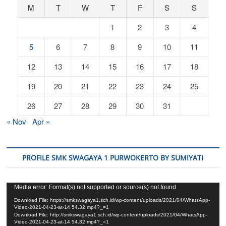
M
T
W
T
F
S
S
1
2
3
4
5
6
7
8
9
10
11
12
13
14
15
16
17
18
19
20
21
22
23
24
25
26
27
28
29
30
31
« Nov
Apr »
PROFILE SMK SWAGAYA 1 PURWOKERTO BY SUMIYATI
Video
Media error: Format(s) not supported or source(s) not found
Player
Download File: https://smkswagaya1.sch.id/wp-content/uploads/2021/04/WhatsApp-
Video-2021-04-23-at-14.54.32.mp4?_=1
Download File: http://smkswagaya1.sch.id/wp-content/uploads/2021/04/WhatsApp-
Video-2021-04-23-at-14.54.32.mp4?_=1