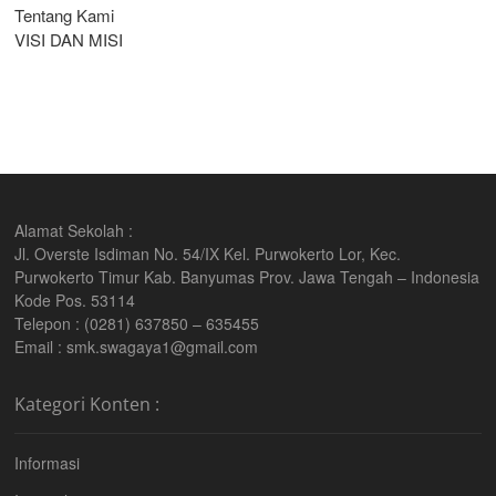
Tentang Kami
VISI DAN MISI
Alamat Sekolah :
Jl. Overste Isdiman No. 54/IX Kel. Purwokerto Lor, Kec.
Purwokerto Timur Kab. Banyumas Prov. Jawa Tengah – Indonesia
Kode Pos. 53114
Telepon : (0281) 637850 – 635455
Email : smk.swagaya1@gmail.com
Kategori Konten :
Informasi