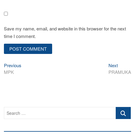
Save my name, email, and website in this browser for the next
time I comment.
Post
Previous
Next
Previous
Next
post:
post:
MPK
PRAMUKA
navigation
Search
…