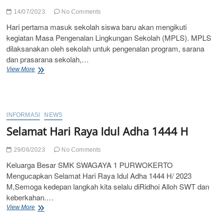
Untuk
Menggelar
14/07/2023
No Comments
Kegiatan
Hari pertama masuk sekolah siswa baru akan mengikuti
Pelatihan
kegiatan Masa Pengenalan Lingkungan Sekolah (MPLS). MPLS
Peraturan
Baris-
dilaksanakan oleh sekolah untuk pengenalan program, sarana
Berbaris
dan prasarana sekolah,…
(PBB)
Mengenal
View More
MPLS
dan
Tujuan
Pelaksanaannya,
Kegiatan
INFORMASI
NEWS
Hari
Selamat Hari Raya Idul Adha 1444 H
Pertama
Sekolah
29/06/2023
No Comments
Keluarga Besar SMK SWAGAYA 1 PURWOKERTO
Mengucapkan Selamat Hari Raya Idul Adha 1444 H/ 2023
M,Semoga kedepan langkah kita selalu diRidhoi Alloh SWT dan
keberkahan.…
Selamat
View More
Hari