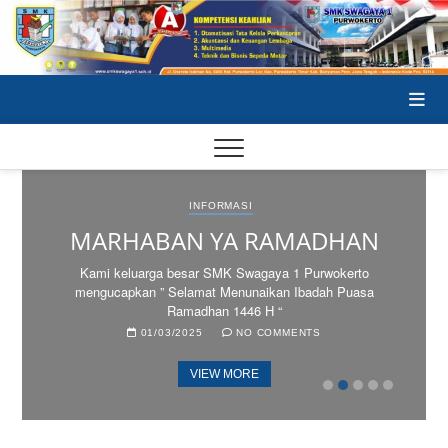
Skip
to
content
SA
INFORMASI
SA
MARHABAN YA RAMADHAN
SE
Kami keluarga besar SMK Swagaya 1 Purwokerto
mengucapkan ” Selamat Menunaikan Ibadah Puasa
Ramadhan 1446 H “
01/03/2025
NO COMMENTS
VIEW MORE