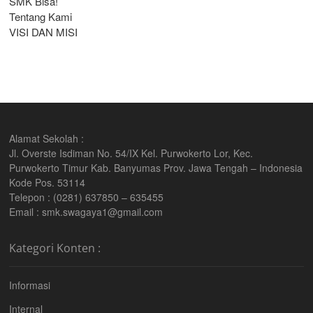
SMK Bisa!
Tentang Kami
VISI DAN MISI
Alamat Sekolah :
Jl. Overste Isdiman No. 54/IX Kel. Purwokerto Lor, Kec.
Purwokerto Timur Kab. Banyumas Prov. Jawa Tengah – Indonesia
Kode Pos. 53114
Telepon : (0281) 637850 – 635455
Email : smk.swagaya1@gmail.com
Kategori Konten :
Informasi
Internal