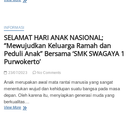
“HUT
RI
Ke
78”
INFORMASI
SELAMAT HARI ANAK NASIONAL;
“Mewujudkan Keluarga Ramah dan
Peduli Anak” Bersama ‘SMK SWAGAYA 1
Purwokerto’
23/07/2023
No Comments
Anak merupakan awal mata rantai manusia yang sangat
menentukan wujud dan kehidupan suatu bangsa pada masa
depan. Oleh karena itu, menyiapkan generasi muda yang
berkualitas…
SELAMAT
View More
HARI
ANAK
NASIONAL;
“Mewujudkan