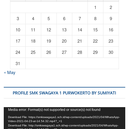
1
2
3
4
5
6
7
8
9
10
11
12
13
14
15
16
17
18
19
20
21
22
23
24
25
26
27
28
29
30
31
« May
PROFILE SMK SWAGAYA 1 PURWOKERTO BY SUMIYATI
Video
Media error: Format(s) not supported or source(s) not found
Player
Download File: https://smkswagaya1.sch.id/wp-content/uploads/2021/04/WhatsApp-
Video-2021-04-23-at-14.54.32.mp4?_=1
Download File: http://smkswagaya1.sch.id/wp-content/uploads/2021/04/WhatsApp-