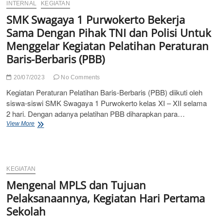
Keluarga
INTERNAL
KEGIATAN
Ramah
SMK Swagaya 1 Purwokerto Bekerja
dan
Peduli
Sama Dengan Pihak TNI dan Polisi Untuk
Anak”
Menggelar Kegiatan Pelatihan Peraturan
Bersama
‘SMK
Baris-Berbaris (PBB)
SWAGAYA
1
20/07/2023
No Comments
Purwokerto’
Kegiatan Peraturan Pelatihan Baris-Berbaris (PBB) diikuti oleh
siswa-siswi SMK Swagaya 1 Purwokerto kelas XI – XII selama
2 hari. Dengan adanya pelatihan PBB diharapkan para…
SMK
View More
Swagaya
1
Purwokerto
Bekerja
Sama
KEGIATAN
Dengan
Mengenal MPLS dan Tujuan
Pihak
TNI
Pelaksanaannya, Kegiatan Hari Pertama
dan
Sekolah
Polisi