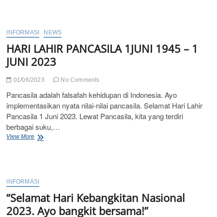
Raya
Idul
Adha
1444
INFORMASI
NEWS
H
HARI LAHIR PANCASILA 1JUNI 1945 – 1
JUNI 2023
01/06/2023
No Comments
Pancasila adalah falsafah kehidupan di Indonesia. Ayo
implementasikan nyata nilai-nilai pancasila. Selamat Hari Lahir
Pancasila 1 Juni 2023. Lewat Pancasila, kita yang terdiri
berbagai suku,…
HARI
View More
LAHIR
PANCASILA
1JUNI
1945
–
INFORMASI
1
“Selamat Hari Kebangkitan Nasional
JUNI
2023
2023. Ayo bangkit bersama!”