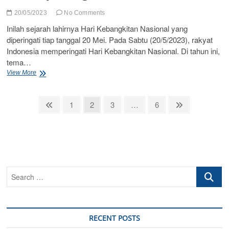
20/05/2023
No Comments
Inilah sejarah lahirnya Hari Kebangkitan Nasional yang
diperingati tiap tanggal 20 Mei. Pada Sabtu (20/5/2023), rakyat
Indonesia memperingati Hari Kebangkitan Nasional. Di tahun ini,
tema…
“Selamat
View More
Hari
Kebangkitan
Posts
Nasional
Previous
Page
Page
Page
Page
Next
1
2
3
…
6
2023.
page
page
pagination
Ayo
bangkit
bersama!”
Search
…
RECENT POSTS