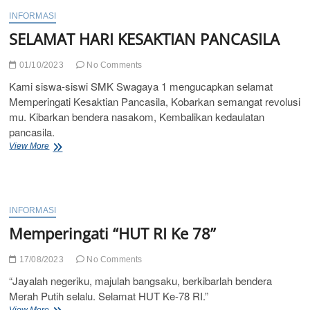
SISWI
KELAS
INFORMASI
XII
SELAMAT HARI KESAKTIAN PANCASILA
SMK
SWAGAYA
1
01/10/2023
No Comments
PURWOKERTO
Kami siswa-siswi SMK Swagaya 1 mengucapkan selamat
Memperingati Kesaktian Pancasila, Kobarkan semangat revolusi
mu. Kibarkan bendera nasakom, Kembalikan kedaulatan
pancasila.
SELAMAT
View More
HARI
KESAKTIAN
PANCASILA
INFORMASI
Memperingati “HUT RI Ke 78”
17/08/2023
No Comments
“Jayalah negeriku, majulah bangsaku, berkibarlah bendera
Merah Putih selalu. Selamat HUT Ke-78 RI.”
Memperingati
View More