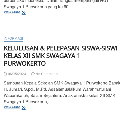
berperilaku Indonesia.” Dalam rangka memperingati HUT
Swagaya 1 Purwokerto yang ke 60,…
HUT
View More
SMK
Swagaya
1
Purwokerto
Ke
INFORMASI
60
KELULUSAN & PELEPASAN SISWA-SISWI
KELAS XII SMK SWAGAYA 1
PURWOKERTO
06/05/2024
No Comments
Sambutan Kepala Sekolah SMK Swagaya 1 Purwokerto Bapak
H. Jumari, S.pd., M.Pd. Assalamualaikum Warahmatullahi
Wabarakatuh, Salam Sejahtera. Anak anakku kelas XII SMK
Swagaya 1 Purwokerto,…
KELULUSAN
View More
&
PELEPASAN
SISWA-